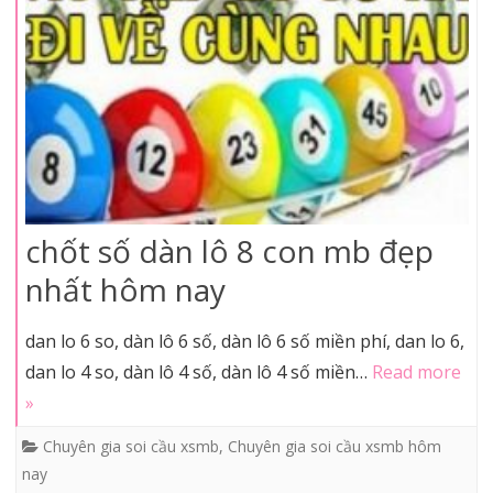
chốt số dàn lô 8 con mb đẹp
nhất hôm nay
dan lo 6 so, dàn lô 6 số, dàn lô 6 số miền phí, dan lo 6,
dan lo 4 so, dàn lô 4 số, dàn lô 4 số miền…
Read more
»
Chuyên gia soi cầu xsmb
,
Chuyên gia soi cầu xsmb hôm
nay