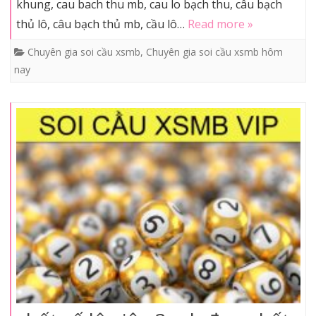
khung, cau bach thu mb, cau lo bạch thu, câu bạch
thủ lô, câu bạch thủ mb, cầu lô…
Read more »
Chuyên gia soi cầu xsmb
,
Chuyên gia soi cầu xsmb hôm
nay