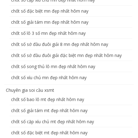
chốt số đặc biệt mn đẹp nhất hôm nay
chốt số giải tám mn đẹp nhất hôm nay
chốt số lô 3 số mn đẹp nhất hôm nay
chốt số sớ đầu đuôi giải 8 mn đẹp nhất hôm nay
chốt số sớ đầu đuôi giải đặc biệt mn đẹp nhất hôm nay
chốt số song thủ lô mn đẹp nhất hôm nay
chốt số xíu chủ mn đẹp nhất hôm nay
Chuyên gia soi cầu xsmt
chốt số bao lô mt đẹp nhất hôm nay
chốt số giải tám mt đẹp nhất hôm nay
chốt số cặp xíu chủ mt đẹp nhất hôm nay
chốt số đặc biệt mt đẹp nhất hôm nay