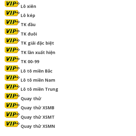
Lô xiên
Lô kép
TK đầu
TK đuôi
TK giải đặc biệt
TK lần xuất hiện
TK 00-99
Lô tô miền Bắc
Lô tô miền Nam
Lô tô miền Trung
Quay thử
Quay thử XSMB
Quay thử XSMT
Quay thử XSMN