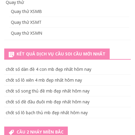
Quay thử
Quay thử XSMB
Quay thử XSMT
Quay thử XSMN
KẾT QUẢ DỊCH VỤ CẦU SOI CẦU MỚI NHẤT
chốt số dàn đề 4 con mb đẹp nhất hôm nay
chốt số lô xiên 4 mb đẹp nhất hôm nay
chốt số song thủ đề mb đẹp nhất hôm nay
chốt số đề đầu đuôi mb đẹp nhất hôm nay
chốt số lô bạch thủ mb đẹp nhất hôm nay
CẦU 2 NHÁY MIỀN BẮC