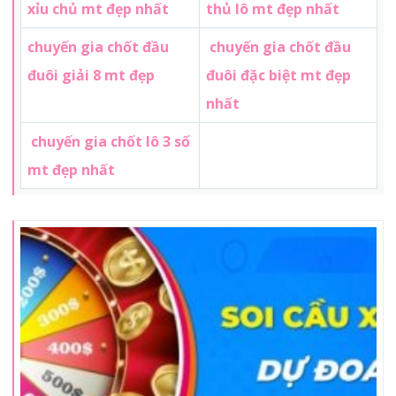
xỉu chủ mt đẹp nhất
thủ lô mt đẹp nhất
chuyến gia chốt đầu
chuyến gia chốt đầu
đuôi giải 8 mt đẹp
đuôi đặc biệt mt đẹp
nhất
chuyến gia chốt lô 3 số
mt đẹp nhất