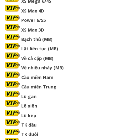
XS Mega 6/45
XS Max 4D
Power 6/55
XS Max 3D
Bạch thủ (MB)
Lật liên tục (MB)
Về cả cặp (MB)
Về nhiều nháy (MB)
Cầu miền Nam
Cầu miền Trung
Lô gan
Lô xiên
Lô kép
TK đầu
TK đuôi