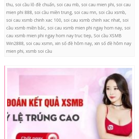
thu
,
soi cầu lô đề chuẩn
,
soi cau mb
,
soi cau mien phi
,
soi cau
mien phi 888
,
soi cầu miền trung
,
soi cau mn
,
soi cầu xsmb
,
soi cau xsmb chinh xac 100
,
soi cau xsmb chinh xac nhat
,
soi
cầu xsmb miền bắc
,
soi cau xsmb mien phi ngay hom nay
,
soi
cau xsmb mien phi ngay hom nay truc tiep
,
Soi cầu XSMB
Win2888
,
soi cau xsmn
,
xin số đề hôm nay
,
xin số đề hôm nay
mien phi
,
xsmb soi cầu