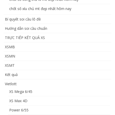
chốt số xíu chủ mt đẹp nhất hôm nay
Bí quyết soi cầu lô đề
Hướng dẫn soi cầu chuẩn
TRỰC TIẾP KẾT QUẢ XS
XSMB
XSMN
XSMT
Kết quả
Vietlott
XS Mega 6/45
XS Max 4D
Power 6/55