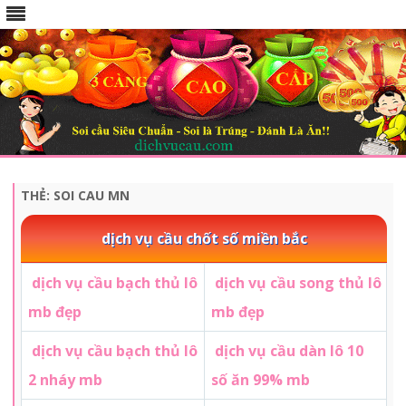
Skip
to
content
THẺ:
SOI CAU MN
dịch vụ cầu chốt số miền bắc
dịch vụ cầu bạch thủ lô
dịch vụ cầu song thủ lô
mb đẹp
mb đẹp
dịch vụ cầu bạch thủ lô
dịch vụ cầu dàn lô 10
2 nháy mb
số ăn 99% mb