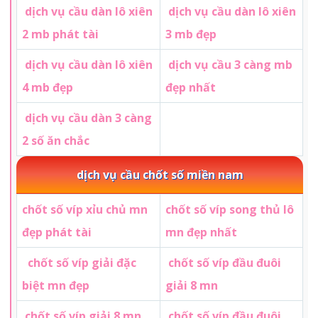
dịch vụ cầu dàn lô xiên
dịch vụ cầu dàn lô xiên
2 mb phát tài
3 mb đẹp
dịch vụ cầu dàn lô xiên
dịch vụ cầu 3 càng mb
4 mb đẹp
đẹp nhất
dịch vụ cầu dàn 3 càng
2 số ăn chắc
dịch vụ cầu chốt số miền nam
chốt số víp xỉu chủ mn
chốt số víp song thủ lô
đẹp phát tài
mn đẹp nhất
chốt số víp giải đặc
chốt số víp đầu đuôi
biệt mn đẹp
giải 8 mn
chốt số víp giải 8 mn
chốt số víp đầu đuôi