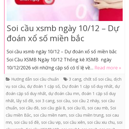
Soi cầu xsmb ngày 10/12 – Dự
đoán xổ số miền bắc
Soi cầu xsmb ngày 10/12 – Dự đoán xổ số miền bắc
Soi Cầu XSMB Ngày 10/12 Thống kê XSMB ngày
10/12/2026 với những cặp số có tỉ lệ về…
Read more »
Hướng dẫn soi cầu chuẩn
3 cang
,
chốt số soi cầu
,
dịch
vụ soi cầu
,
dự đoán 1 cặp số
,
Dự đoán 1 cặp số duy nhất
,
dự
đoán cặp số duy nhất
,
dự đoán cầu mn
,
đoán 1 cặp số duy
nhất
,
lấy số đề
,
soi 3 cang
,
soi cầu
,
soi cầu 2 nháy
,
soi cầu
chuẩn
,
soi cầu đề
,
soi cầu giải 8
,
soi cầu lô
,
soi cau mb
,
Soi
cầu miền Bắc
,
soi cầu miền nam
,
soi cầu miền trung
,
soi cau
mn
,
soi cầu số đề
,
soi cầu vip
,
soi cầu xiên
,
soi cầu xiu chu
,
soi