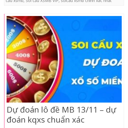
cầu xsmb
,
Soi cầu XSMB VIP
,
soicau xsmb chinh xac nhat
Dự đoán lô đề MB 13/11 – dự
đoán kqxs chuẩn xác