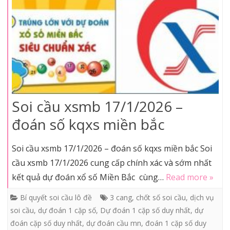
Soi cầu xsmb 17/1/2026 –
đoán số kqxs miền bắc
Soi cầu xsmb 17/1/2026 – đoán số kqxs miền bắc Soi
cầu xsmb 17/1/2026 cung cấp chính xác và sớm nhất
kết quả dự đoán xổ số Miền Bắc cùng…
Read more »
Bí quyết soi cầu lô đề
3 cang
,
chốt số soi cầu
,
dịch vụ
soi cầu
,
dự đoán 1 cặp số
,
Dự đoán 1 cặp số duy nhất
,
dự
đoán cặp số duy nhất
,
dự đoán cầu mn
,
đoán 1 cặp số duy