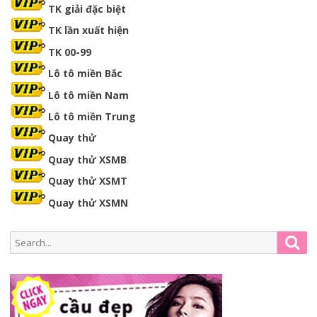
TK giải đặc biệt
TK lần xuất hiện
TK 00-99
Lô tô miền Bắc
Lô tô miền Nam
Lô tô miền Trung
Quay thử
Quay thử XSMB
Quay thử XSMT
Quay thử XSMN
Search
Sea
for: