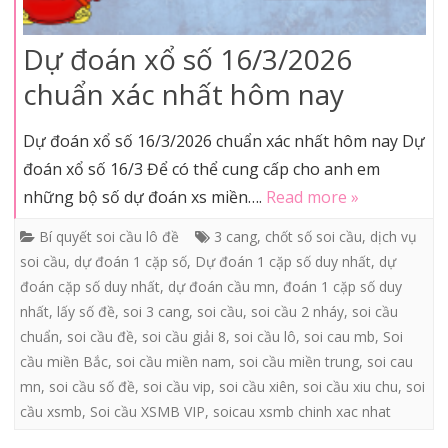
Dự đoán xổ số 16/3/2026
chuẩn xác nhất hôm nay
Dự đoán xổ số 16/3/2026 chuẩn xác nhất hôm nay Dự
đoán xổ số 16/3 Để có thể cung cấp cho anh em
những bộ số dự đoán xs miền….
Read more »
Bí quyết soi cầu lô đề
3 cang
,
chốt số soi cầu
,
dịch vụ
soi cầu
,
dự đoán 1 cặp số
,
Dự đoán 1 cặp số duy nhất
,
dự
đoán cặp số duy nhất
,
dự đoán cầu mn
,
đoán 1 cặp số duy
nhất
,
lấy số đề
,
soi 3 cang
,
soi cầu
,
soi cầu 2 nháy
,
soi cầu
chuẩn
,
soi cầu đề
,
soi cầu giải 8
,
soi cầu lô
,
soi cau mb
,
Soi
cầu miền Bắc
,
soi cầu miền nam
,
soi cầu miền trung
,
soi cau
mn
,
soi cầu số đề
,
soi cầu vip
,
soi cầu xiên
,
soi cầu xiu chu
,
soi
cầu xsmb
,
Soi cầu XSMB VIP
,
soicau xsmb chinh xac nhat