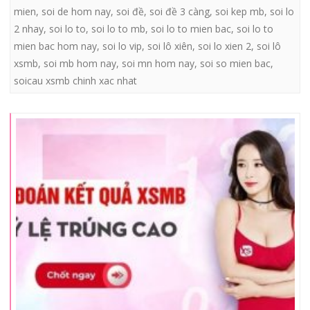
mien
,
soi de hom nay
,
soi đề
,
soi đề 3 càng
,
soi kep mb
,
soi lo
2 nhay
,
soi lo to
,
soi lo to mb
,
soi lo to mien bac
,
soi lo to
mien bac hom nay
,
soi lo vip
,
soi lô xiên
,
soi lo xien 2
,
soi lô
xsmb
,
soi mb hom nay
,
soi mn hom nay
,
soi so mien bac
,
soicau xsmb chinh xac nhat