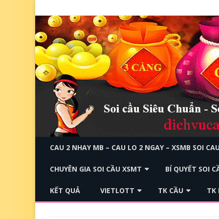
CAU 2 NHAY MB – CAU LO 2 NGAY – XSMB SOI CA
CHUYÊN GIA SOI CẦU XSMT
BÍ QUYẾT SOI C
CHỐT SỐ BAO LÔ MT ĐẸP NHẤT
KẾT QUẢ
VIETLOTT
TK CẦU
TK
HÔM NAY
XS MEGA 6/45
TK CẦU BẠCH THỦ (M
LÔ 