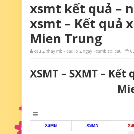
CHỐT SỐ GIẢI TÁM MT ĐẸP
xsmt kết quả – 
XS MAX 4D
LẬT LIÊN TỤC (MB)
LÔ 
NHẤT HÔM NAY
xsmt – Kết quả x
POWER 6/55
VỀ CẢ CẶP (MB)
LÔ 
CHỐT SỐ CẶP XÍU CHỦ MT ĐẸP
NHẤT HÔM NAY
XS MAX 3D
VỀ NHIỀU NHÁY (MB)
TK 
Mien Trung
CHỐT SỐ ĐẶC BIỆT MT ĐẸP
CẦU MIỀN NAM
TK 
NHẤT HÔM NAY
cau 2 nhay mb - cau lo 2 ngay - xsmb soi cau
0
CẦU MIỀN TRUNG
TK G
CHỐT SỐ LÔ 3 SỐ MT ĐẸP
NHẤT HÔM NAY
TK 
XSMT – SXMT – Kết 
CHỐT SỐ SỚ ĐẦU ĐUÔI GIẢI 8
TK 0
Mi
MT ĐẸP NHẤT HÔM NAY
CHỐT SỐ SỚ ĐẦU ĐUÔI GIẢI
ĐẶC BIỆT MT ĐẸP NHẤT HÔM
NAY
CHỐT SỐ SONG THỦ LÔ MT
ĐẸP NHẤT HÔM NAY